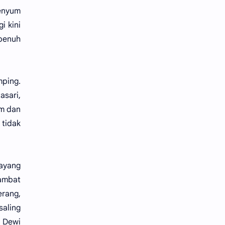
senyum
i kini
penuh
ping.
sari,
m dan
tidak
sayang
lambat
rang,
aling
i Dewi