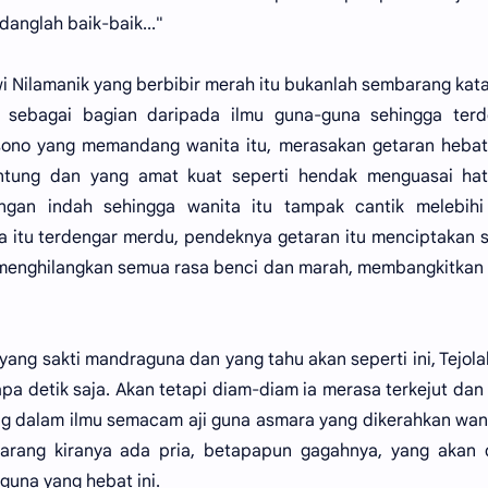
danglah baik-baik..."
wi Nilamanik yang berbibir merah itu bukanlah sembarang kat
n sebagai bagian daripada ilmu guna-guna sehingga terd
sono yang memandang wanita itu, merasakan getaran hebat
ntung dan yang amat kuat seperti hendak menguasai hat
ngan indah sehingga wanita itu tampak cantik melebihi
a itu terdengar merdu, pendeknya getaran itu menciptakan 
 menghilangkan semua rasa benci dan marah, membangkitkan
yang sakti mandraguna dan yang tahu akan seperti ini, Tejol
a detik saja. Akan tetapi diam-diam ia merasa terkejut dan
g dalam ilmu semacam aji guna asmara yang dikerahkan wani
Jarang kiranya ada pria, betapapun gagahnya, yang akan 
guna yang hebat ini.