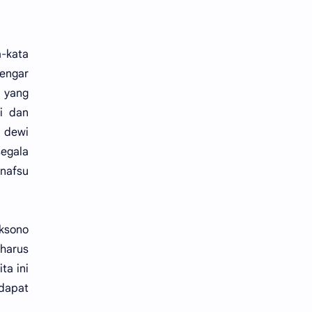
a-kata
engar
 yang
i dan
 dewi
segala
 nafsu
aksono
 harus
ta ini
dapat