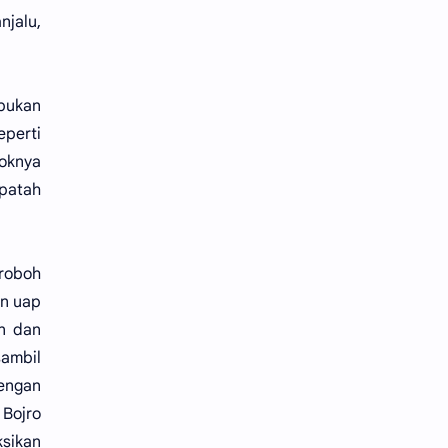
njalu,
 bukan
perti
loknya
 patah
 roboh
an uap
an dan
ambil
dengan
 Bojro
ksikan