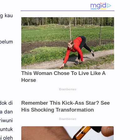
ng kau
 belum
dok di
a dan
riwuni
untuk
i oleh