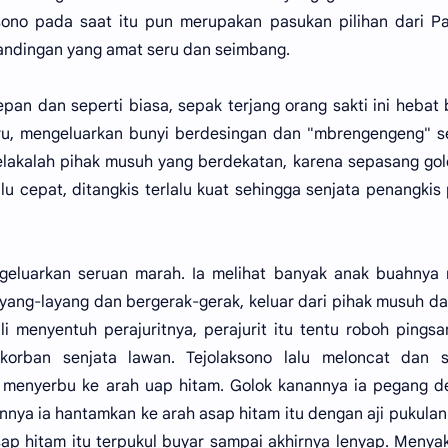
sono pada saat itu pun merupakan pasukan pilihan dari Pa
andingan yang amat seru dan seimbang.
pan dan seperti biasa, sepak terjang orang sakti ini hebat
u, mengeluarkan bunyi berdesingan dan "mbrengengeng" se
lakalah pihak musuh yang berdekatan, karena sepasang go
rlalu cepat, ditangkis terlalu kuat sehingga senjata penangkis
ngeluarkan seruan marah. Ia melihat banyak anak buahnya
ayang-layang dan bergerak-gerak, keluar dari pihak musuh d
li menyentuh perajuritnya, perajurit itu tentu roboh pings
orban senjata lawan. Tejolaksono lalu meloncat dan s
u menyerbu ke arah uap hitam. Golok kanannya ia pegang 
annya ia hantamkan ke arah asap hitam itu dengan aji pukulan
sap hitam itu terpukul buyar sampai akhirnya lenyap. Menya