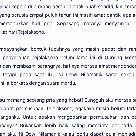
nai kepala dua orang perajurit anak buah sendiri, kini ter
ng berusia empat puluh tahun ini masih amat cantik, apalag
t memabukkan hati pria. Sepasang matanya menyambar 
at hati Tejolaksono.
embayangkan bentuk tubuhnya yang masih padat dan ram
n penyerbuan Tejolaksono belum lama ini di Gunung Menta
 dan membasmi sarangnya, hatinya merasa amat mendenda
n tetapi pada saat itu, Ni Dewi Nilamanik sama sekali 
ni ia berkata dengan suara merdu,
kau memang seorang pria yang hebat! Sungguh aku merasa 
erdapat permusuhan. Tejolaksono, agaknya masih belum ter
 tanganku. Untuk apakah mengobarkan permusuhan dan pe
anya? Bukankah lebih baik saling mencinta daripada s
ah aku. Ni Dewi Nilamanik kalau perlu dapat pula menjad