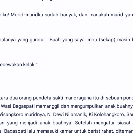
 biku! Murid-muridku sudah banyak, dan manakah murid ya
palanya yang gundul. "Buah yang saya imbu (sekap) masih
gecewakan kelak."
tara dua orang pendeta sakti mandraguna itu di sebuah pon
 Wasi Bagaspati memanggil dan mengumpulkan anak buahny
isangkoro muridnya, Ni Dewi Nilamanik, Ki Kolohangkoro, Sa
n yang menjadi anak buahnya. Setelah mengatur siasat 
 Bagaspati lalu memasuki kamar untuk beristirahat, diteman