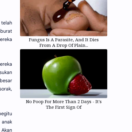
 telah
mburat
Fungus Is A Parasite, And It Dies
mereka
From A Drop Of Plain...
mereka
sukan
 besar
orak,
No Poop For More Than 2 Days - It's
The First Sign Of
begitu
h anak
. Akan