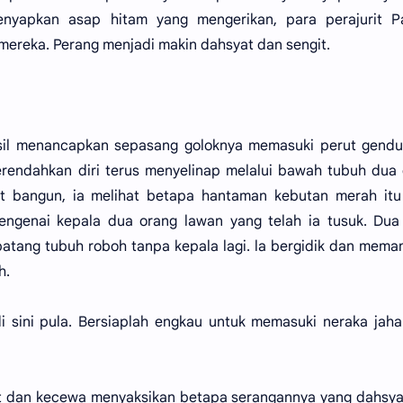
nyapkan asap hitam yang mengerikan, para perajurit Pa
mereka. Perang menjadi makin dahsyat dan sengit.
asil menancapkan sepasang goloknya memasuki perut gendu
erendahkan diri terus menyelinap melalui bawah tubuh dua
t bangun, ia melihat betapa hantaman kebutan merah itu
engenai kepala dua orang lawan yang telah ia tusuk. Dua
batang tubuh roboh tanpa kepala lagi. la bergidik dan mem
h.
di sini pula. Bersiaplah engkau untuk memasuki neraka jah
jut dan kecewa menyaksikan betapa serangannya yang dahsya