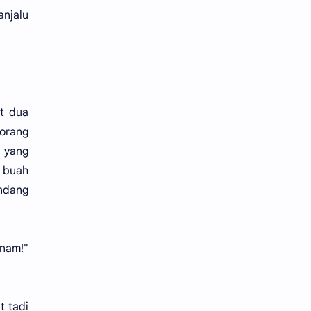
njalu
t dua
 orang
 yang
 buah
andang
anam!"
t tadi