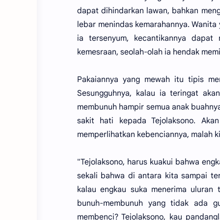
dapat dihindarkan lawan, bahkan menge
lebar menindas kemarahannya. Wanita ya
ia tersenyum, kecantikannya dapa
kemesraan, seolah-olah ia hendak memik
Pakaiannya yang mewah itu tipis m
Sesungguhnya, kalau ia teringat aka
membunuh hampir semua anak buahnya
sakit hati kepada Tejolaksono. Aka
memperlihatkan kebenciannya, malah ki
"Tejolaksono, harus kuakui bahwa eng
sekali bahwa di antara kita sampai t
kalau engkau suka menerima uluran
bunuh-membunuh yang tidak ada gun
membenci? Tejolaksono, kau pandangl