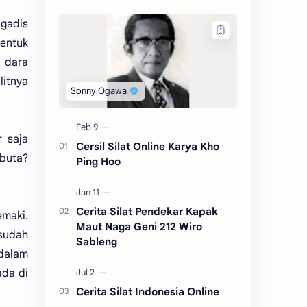
 gadis
bentuk
g dara
litnya
 saja
Cersil Silat Online Karya Kho
buta?
Ping Hoo
Cerita Silat Pendekar Kapak
emaki.
Maut Naga Geni 212 Wiro
 sudah
Sableng
 dalam
ada di
Cerita Silat Indonesia Online