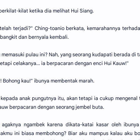
rkilat-kilat ketika dia melihat Hui Siang.
telah terjadi?" Ching-toanio berkata, kemarahannya terhad
angkit dan bernyala kembali.
g memasuki pulau ini? Nah, yang seorang kudapati berada di 
 tetapi celakanya... ia berpacaran dengan enci Hui Kauw!"
a! Bohong kau!" ibunya membentak marah.
a kepada anak pungutnya itu, akan tetapi ia cukup mengenal 
Kauw berpacaran dengan seorang jembel buta.
agaknya ngambek karena dikata-katai kasar oleh ibunya
nakmu ini biasa membohong? Biar aku mampus kalau aku bo