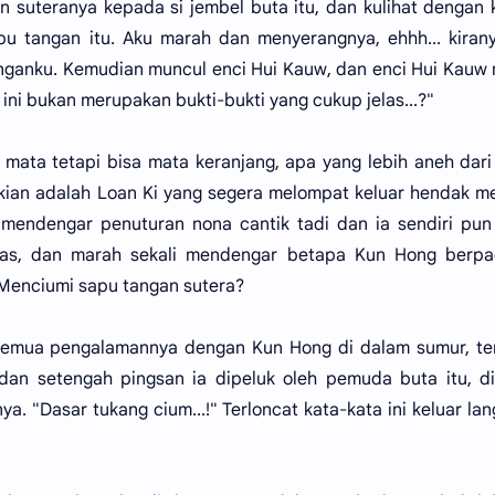
 suteranya kepada si jembel buta itu, dan kulihat dengan
pu tangan itu. Aku marah dan menyerangnya, ehhh... kiran
ganku. Kemudian muncul enci Hui Kauw, dan enci Hui Kauw
ini bukan merupakan bukti-bukti yang cukup jelas...?"
 mata tetapi bisa mata keranjang, apa yang lebih aneh dar
mikian adalah Loan Ki yang segera melompat keluar hendak m
mendengar penuturan nona cantik tadi dan ia sendiri pun
mas, dan marah sekali mendengar betapa Kun Hong berpa
 Menciumi sapu tangan sutera?
semua pengalamannya dengan Kun Hong di dalam sumur, ter
n setengah pingsan ia dipeluk oleh pemuda buta itu, dih
a. "Dasar tukang cium...!" Terloncat kata-kata ini keluar la