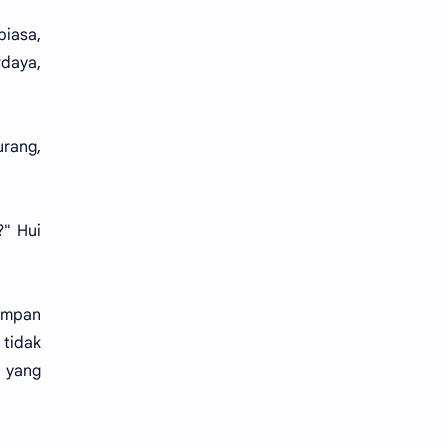
biasa,
daya,
rang,
?" Hui
 umpan
 tidak
r yang