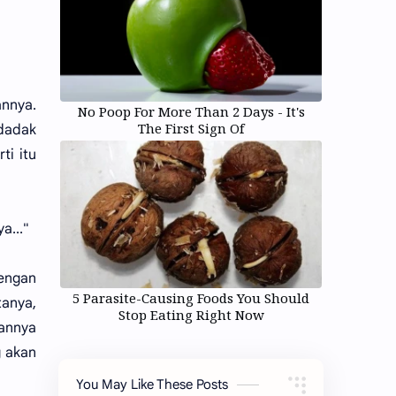
annya.
No Poop For More Than 2 Days - It's
The First Sign Of
ndadak
ti itu
a..."
dengan
5 Parasite-Causing Foods You Should
tanya,
Stop Eating Right Now
iannya
g akan
You May Like These Posts