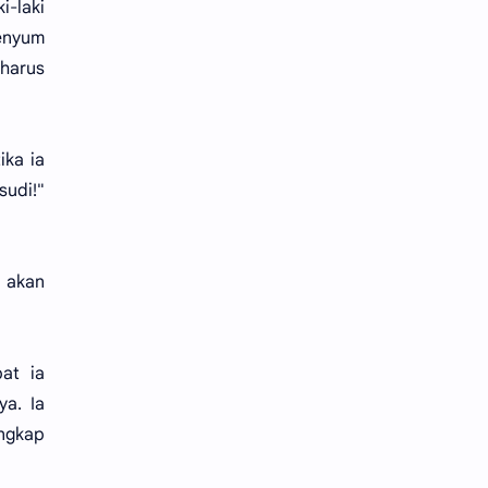
i-laki
enyum
 harus
ika ia
sudi!"
 akan
at ia
a. Ia
angkap