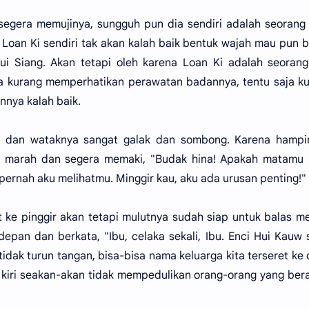
 segera memujinya, sungguh pun dia sendiri adalah seorang
 Loan Ki sendiri tak akan kalah baik bentuk wajah mau pun 
ui Siang. Akan tetapi oleh karena Loan Ki adalah seoran
 kurang memperhatikan perawatan badannya, tentu saja ku
annya kalah baik.
a dan wataknya sangat galak dan sombong. Karena hampir
t marah dan segera memaki, "Budak hina! Apakah matamu 
ernah aku melihatmu. Minggir kau, aku ada urusan penting!"
t ke pinggir akan tetapi mulutnya sudah siap untuk balas m
depan dan berkata, "Ibu, celaka sekali, Ibu. Enci Hui Kauw
u tidak turun tangan, bisa-bisa nama keluarga kita terseret ke
n kiri seakan-akan tidak mempedulikan orang-orang yang ber