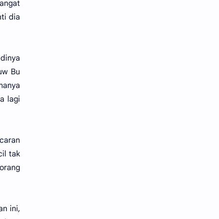
sangat
ti dia
dinya
ouw Bu
 hanya
a lagi
acaran
il tak
eorang
n ini,