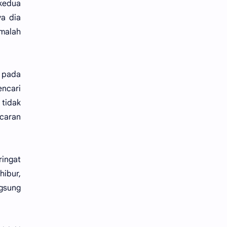
 kedua
ya dia
 malah
i pada
encari
 tidak
caran
ingat
ibur,
ngsung