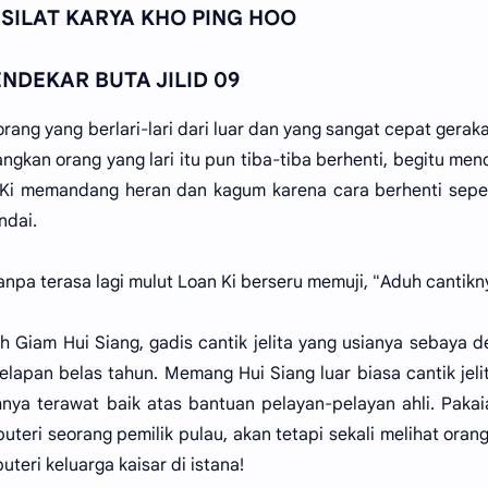
 SILAT KARYA KHO PING HOO
NDEKAR BUTA JILID 09
ang yang berlari-lari dari luar dan yang sangat cepat gerak
angkan orang yang lari itu pun tiba-tiba berhenti, begitu me
Ki memandang heran dan kagum karena cara berhenti seper
ndai.
a terasa lagi mulut Loan Ki berseru memuji, "Aduh cantikny
ah Giam Hui Siang, gadis cantik jelita yang usianya sebaya 
delapan belas tahun. Memang Hui Siang luar biasa cantik jeli
hnya terawat baik atas bantuan pelayan-pelayan ahli. Paka
uteri seorang pemilik pulau, akan tetapi sekali melihat oran
teri keluarga kaisar di istana!