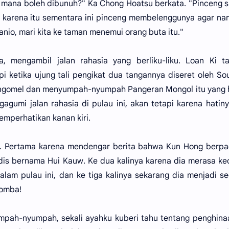
, mana boleh dibunuh?" Ka Chong Hoatsu berkata. "Pinceng 
, karena itu sementara ini pinceng membelenggunya agar nan
nio, mari kita ke taman menemui orang buta itu."
 mengambil jalan rahasia yang berliku-liku. Loan Ki ta
i ketika ujung tali pengikat dua tangannya diseret oleh S
l mengomel dan menyumpah-nyumpah Pangeran Mongol itu yang
agumi jalan rahasia di pulau ini, akan tetapi karena hatiny
memperhatikan kanan kiri.
Ki. Pertama karena mendengar berita bahwa Kun Hong berp
is bernama Hui Kauw. Ke dua kalinya karena dia merasa kec
lam pulau ini, dan ke tiga kalinya sekarang dia menjadi s
domba!
mpah-nyumpah, sekali ayahku kuberi tahu tentang penghinaa