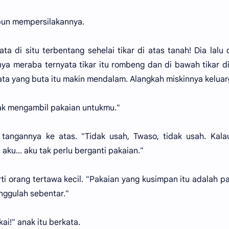
u pun mempersilakannya.
a di situ terbentang sehelai tikar di atas tanah! Dia lalu
nnya meraba ternyata tikar itu rombeng dan di bawah tikar di
ata yang buta itu makin mendalam. Alangkah miskinnya keluarg
dak mengambil pakaian untukmu."
angannya ke atas. "Tidak usah, Twaso, tidak usah. Kala
. aku... aku tak perlu berganti pakaian."
i orang tertawa kecil. "Pakaian yang kusimpan itu adalah p
nggulah sebentar."
ai!" anak itu berkata.