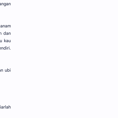
tangan
enanam
an dan
u kau
ndiri.
an ubi
iarlah