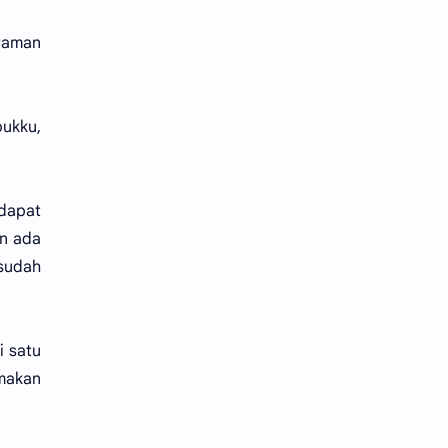
 Paman
bukku,
 dapat
an ada
sudah
i satu
 makan