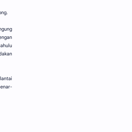
ong.
ngung
dengan
dahulu
ndakan
lantai
benar-