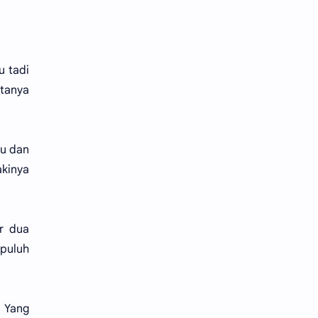
u tadi
atanya
bu dan
akinya
r dua
puluh
n Yang