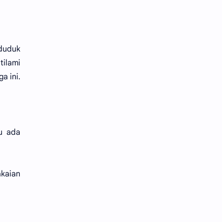
 duduk
tilami
a ini.
u ada
akaian