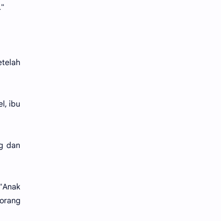
."
etelah
l, ibu
ng dan
"Anak
 orang