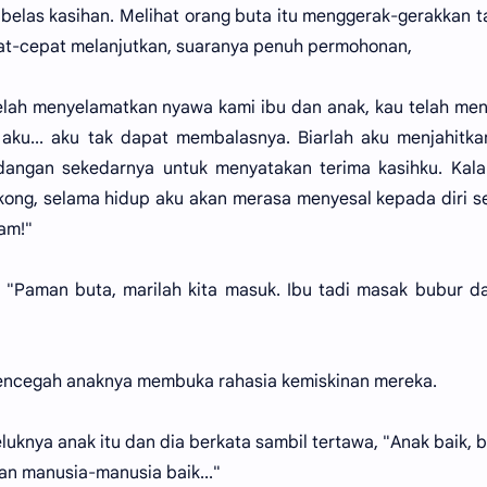
 belas kasihan. Melihat orang buta itu menggerak-gerakkan 
pat-cepat melanjutkan, suaranya penuh permohonan,
 telah menyelamatkan nyawa kami ibu dan anak, kau telah m
aku... aku tak dapat membalasnya. Biarlah aku menjahitk
angan sekedarnya untuk menyatakan terima kasihku. Kala
n-kong, selama hidup aku akan merasa menyesal kepada diri se
am!"
 "Paman buta, marilah kita masuk. Ibu tadi masak bubur d
 mencegah anaknya membuka rahasia kemiskinan mereka.
uknya anak itu dan dia berkata sambil tertawa, "Anak baik, b
ian manusia-manusia baik..."