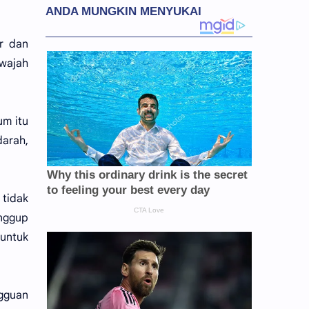
r dan
 wajah
um itu
arah,
 tidak
nggup
 untuk
ngguan