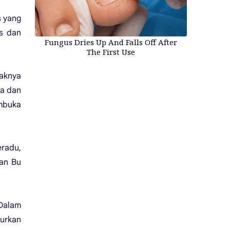
s yang
s dan
Fungus Dries Up And Falls Off After
The First Use
gaknya
a dan
embuka
radu,
wan Bu
 Dalam
lurkan