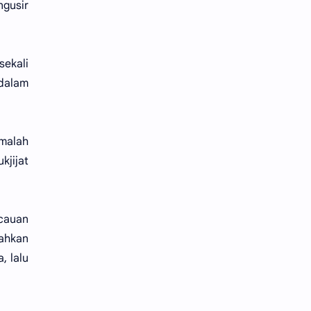
gusir
sekali
 dalam
malah
kjijat
acauan
rahkan
, lalu