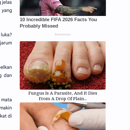
 jelas
s yang
 luka?
 jarum
pelkan
g dan
Fungus Is A Parasite, And It Dies
From A Drop Of Plain...
 mata
makin
kat di