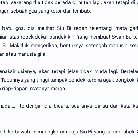
tapi sekarang dia tidak berada di hutan lagi, akan tetapi di
ngan sebuah goa yang kotor dan lembab.
 batu goa, dia melihat Siu Bi rebah telentang, mata gad
ian atas robek dekat pundak kiri. Yang membuat Swan Bu te
u Bi. Makhluk mengerikan, bentuknya setengah manusia se
n atau manusia gila.
enaksir usianya, akan tetapi jelas tidak muda lagi. Bertela
au. Tubuhnya yang tinggi tampak pendek karena agak bongkok,
 riap-riapan, matanya merah.
 muda...," terdengar dia bicara, suaranya parau dan kata-k
aih ke bawah, mencengkeram baju Siu Bi yang sudah robek. 