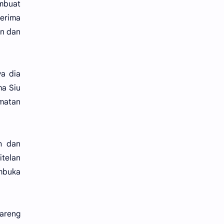
embuat
erima
an dan
a dia
ma Siu
kmatan
h dan
itelan
mbuka
bareng