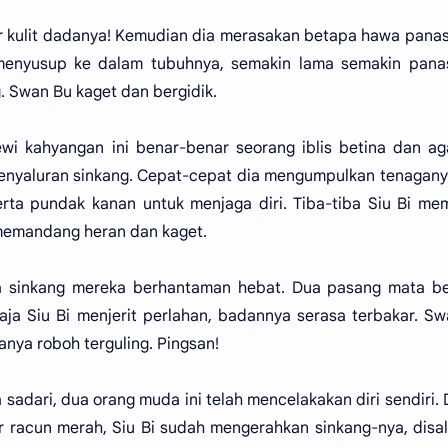
r kulit dadanya! Kemudian dia merasakan betapa hawa pana
u menyusup ke dalam tubuhnya, semakin lama semakin pana
 Swan Bu kaget dan bergidik.
wi kahyangan ini benar-benar seorang iblis betina dan a
yaluran sinkang. Cepat-cepat dia mengumpulkan tenagany
rta pundak kanan untuk menjaga diri. Tiba-tiba Siu Bi m
memandang heran dan kaget.
 sinkang mereka berhantaman hebat. Dua pasang mata be
saja Siu Bi menjerit perlahan, badannya serasa terbakar. S
nya roboh terguling. Pingsan!
 sadari, dua orang muda ini telah mencelakakan diri sendiri.
racun merah, Siu Bi sudah mengerahkan sinkang-nya, disa