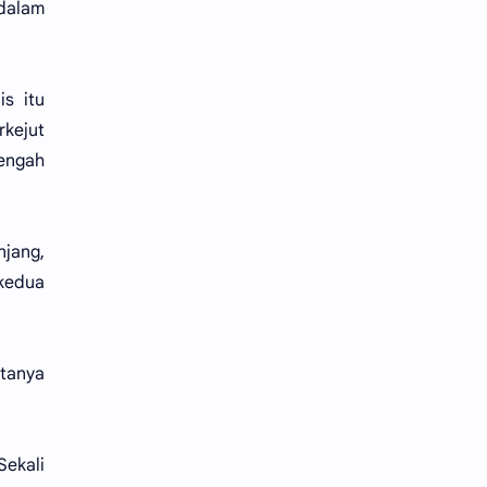
 dalam
is itu
rkejut
tengah
njang,
 kedua
atanya
Sekali