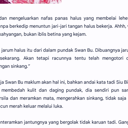
dan mengeluarkan nafas panas halus yang membelai lehe
anpa berkedip menuntun jari-jari tangan halus bekerja. Ahhh,
 kahyangan, bukan iblis betina yang kejam.
ar jarum halus itu dari dalam pundak Swan Bu. Dibuangnya jar
sekarang. Akan tetapi racunnya tentu telah mengotori d
ngan sinkang.”
a Swan Bu maklum akan hal ini, bahkan andai kata tadi Siu Bi
n membedah kulit dan daging pundak, dia sendiri pun sa
sila dan meramkan mata, mengerahkan sinkang, tidak saja
un merah keluar melalui luka.
nteramkan jantungnya yang bergolak tidak karuan tadi. Ga