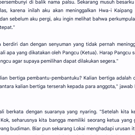
bersembunyi di balik nama palsu. Sekarang musuh besarku
as, karena inilah aku akan meninggalkan Hwa-i Kaipang 
an sebelum aku pergi, aku ingin melihat bahwa perkumpula
tepat."
 berdiri dan dengan senyuman yang tidak pernah meningg
kali apa yang dikatakan oleh Pangcu (Ketua). Harap Pangcu 
angcu agar supaya pemilihan dapat dilakukan segera."
alian bertiga pembantu-pembantuku? Kalian bertiga adalah 
antara kalian bertiga terserah kepada para anggota," jawab
bali berkata dengan suaranya yang nyaring. "Setelah kita k
 Kok, seharusnya kita bangga memiliki seorang ketua yang
yang budiman. Biar pun sekarang Lokai menghadapi urusan it