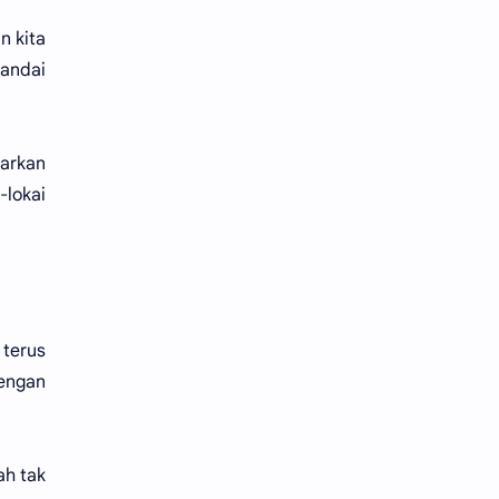
n kita
pandai
iarkan
lokai
 terus
engan
ah tak