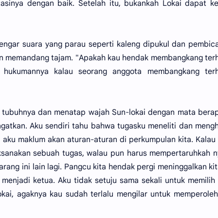
asinya dengan baik. Setelah itu, bukankah Lokai dapat k
engar suara yang parau seperti kaleng dipukul dan pembica
 dan memandang tajam. "Apakah kau hendak membangkang te
 hukumannya kalau seorang anggota membangkang ter
n tubuhnya dan menatap wajah Sun-lokai dengan mata berap
ingatkan. Aku sendiri tahu bahwa tugasku meneliti dan men
 aku maklum akan aturan-aturan di perkumpulan kita. Kalau
ksanakan sebuah tugas, walau pun harus mempertaruhkah n
rang ini lain lagi. Pangcu kita hendak pergi meninggalkan ki
 menjadi ketua. Aku tidak setuju sama sekali untuk memilih
okai, agaknya kau sudah terlalu mengilar untuk memperoleh