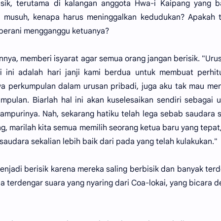
sik, terutama di kalangan anggota Hwa-i Kaipang yang b
a musuh, kenapa harus meninggalkan kedudukan? Apakah t
g berani mengganggu ketuanya?
ya, memberi isyarat agar semua orang jangan berisik. "Urus
i ini adalah hari janji kami berdua untuk membuat perhi
a perkumpulan dalam urusan pribadi, juga aku tak mau me
pulan. Biarlah hal ini akan kuselesaikan sendiri sebagai 
campurinya. Nah, sekarang hatiku telah lega sebab saudara
, marilah kita semua memilih seorang ketua baru yang tepat
udara sekalian lebih baik dari pada yang telah kulakukan."
njadi berisik karena mereka saling berbisik dan banyak ter
ba terdengar suara yang nyaring dari Coa-lokai, yang bicara 