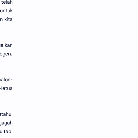
 telah
untuk
n kita
alkan
segera
calon-
 Ketua
etahui
 gagah
u tapi