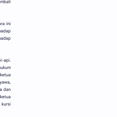
embali
ra ini
rhadap
hadap
i-api.
ghukum
 ketua
yawa,
ta dan
 ketua
 kursi