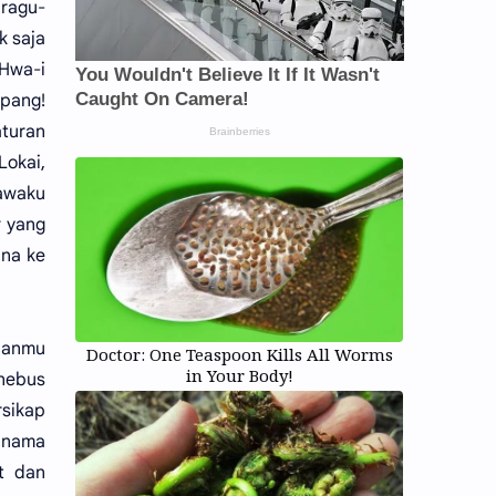
 ragu-
k saja
Hwa-i
ipang!
turan
Lokai,
yawaku
r yang
ana ke
iaanmu
Doctor: One Teaspoon Kills All Worms
in Your Body!
enebus
rsikap
 nama
t dan