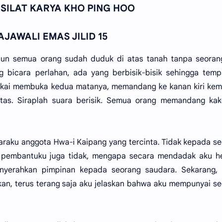
 SILAT KARYA KHO PING HOO
AJAWALI EMAS JILID 15
pun semua orang sudah duduk di atas tanah tanpa seoran
ng bicara perlahan, ada yang berbisik-bisik sehingga temp
 Lokai membuka kedua matanya, memandang ke kanan kiri ke
as. Siraplah suara berisik. Semua orang memandang kake
araku anggota Hwa-i Kaipang yang tercinta. Tidak kepada s
a pembantuku juga tidak, mengapa secara mendadak aku h
nyerahkan pimpinan kepada seorang saudara. Sekarang, 
n, terus terang saja aku jelaskan bahwa aku mempunyai s