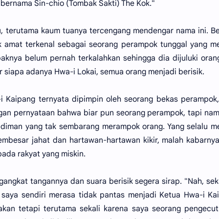
 bernama Sin-chio (Tombak Sakti) The Kok."
u, terutama kaum tuanya tercengang mendengar nama ini. B
k amat terkenal sebagai seorang perampok tunggal yang me
aknya belum pernah terkalahkan sehingga dia dijuluki oran
 siapa adanya Hwa-i Lokai, semua orang menjadi berisik.
Kaipang ternyata dipimpin oleh seorang bekas perampok,
gan pernyataan bahwa biar pun seorang perampok, tapi na
udiman yang tak sembarang merampok orang. Yang selalu m
mbesar jahat dan hartawan-hartawan kikir, malah kabarnya
ada rakyat yang miskin.
gangkat tangannya dan suara berisik segera sirap. "Nah, se
 saya sendiri merasa tidak pantas menjadi Ketua Hwa-i Ka
kan tetapi terutama sekali karena saya seorang pengecut