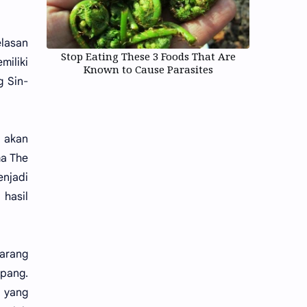
elasan
Stop Eating These 3 Foods That Are
miliki
Known to Cause Parasites
g Sin-
 akan
ma The
enjadi
 hasil
karang
ipang.
 yang