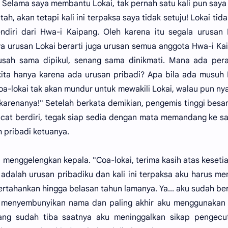
! Selama saya membantu Lokai, tak pernah satu kali pun saya
 akan tetapi kali ini terpaksa saya tidak setuju! Lokai tida
diri dari Hwa-i Kaipang. Oleh karena itu segala urusan 
ya urusan Lokai berarti juga urusan semua anggota Hwa-i Ka
sah sama dipikul, senang sama dinikmati. Mana ada pera
ita hanya karena ada urusan pribadi? Apa bila ada musuh 
oa-lokai tak akan mundur untuk mewakili Lokai, walau pun n
karenanya!" Setelah berkata demikian, pengemis tinggi besa
ncat berdiri, tegak siap sedia dengan mata memandang ke s
 pribadi ketuanya.
 menggelengkan kepala. "Coa-lokai, terima kasih atas keset
r adalah urusan pribadiku dan kali ini terpaksa aku harus m
rtahankan hingga belasan tahun lamanya. Ya... aku sudah be
u menyembunyikan nama dan paling akhir aku menggunakan
rang sudah tiba saatnya aku meninggalkan sikap pengecu