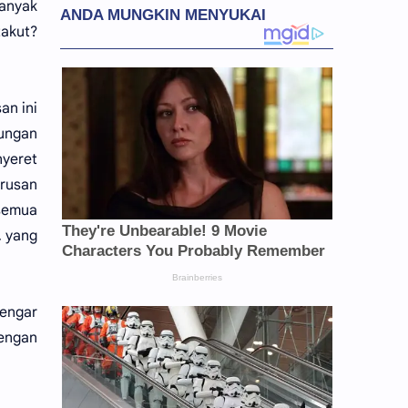
anyak
akut?
an ini
tungan
nyeret
urusan
 semua
, yang
dengar
dengan