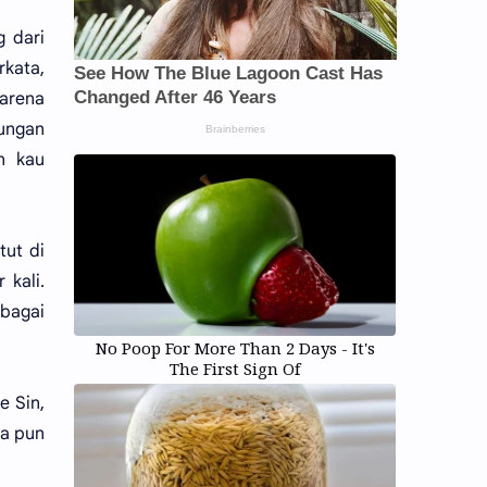
 dari
rkata,
karena
bungan
n kau
tut di
 kali.
bagai
No Poop For More Than 2 Days - It's
The First Sign Of
e Sin,
ia pun