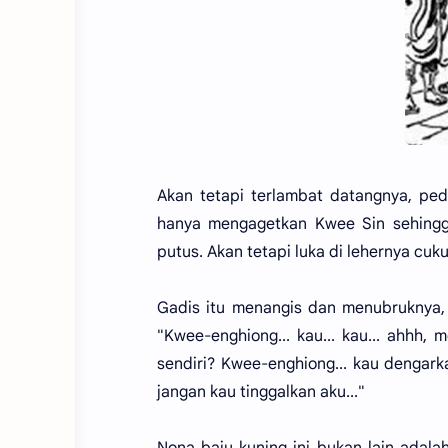
Akan tetapi terlambat datangnya, pe
hanya mengagetkan Kwee Sin sehingg
putus. Akan tetapi luka di lehernya cu
Gadis itu menangis dan menubruknya,
"Kwee-enghiong... kau... kau... ahh
sendiri? Kwee-enghiong... kau dengark
jangan kau tinggalkan aku..."
Nona baju kuning ini bukan lain adal