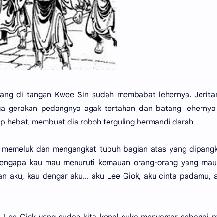
dang di tangan Kwee Sin sudah membabat lehernya. Jerita
a gerakan pedangnya agak tertahan dan batang lehernya 
kup hebat, membuat dia roboh terguling bermandi darah.
 memeluk dan mengangkat tubuh bagian atas yang dipangk
h, mengapa kau mau menuruti kemauan orang-orang yang ma
an aku, kau dengar aku... aku Lee Giok, aku cinta padamu,
ah Lee Giok yang sudah kita kenal suka menyamar sebagai 