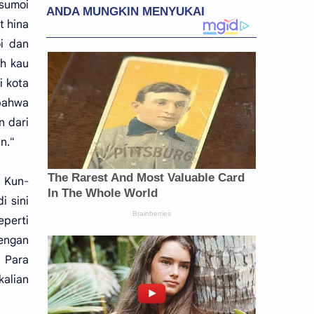
 sumoi
t hina
oi dan
ah kau
i kota
 bahwa
n dari
n."
h Kun-
i sini
eperti
engan
. Para
kalian