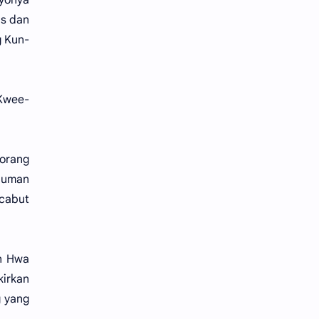
as dan
g Kun-
 Kwee-
eorang
iluman
cabut
n Hwa
irkan
g yang