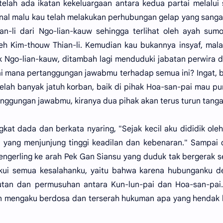
telah ada ikatan kekeluargaan antara kedua partai melalui
enal malu kau telah melakukan perhubungan gelap yang sanga
n-li dari Ngo-lian-kauw sehingga terlihat oleh ayah sum
h Kim-thouw Thian-li. Kemudian kau bukannya insyaf, mal
 Ngo-lian-kauw, ditambah lagi menduduki jabatan perwira d
gai mana pertanggungan jawabmu terhadap semua ini? Ingat,
elah banyak jatuh korban, baik di pihak Hoa-san-pai mau pu
anggungan jawabmu, kiranya dua pihak akan terus turun tanga
at dada dan berkata nyaring, "Sejak kecil aku dididik ole
i yang menjunjung tinggi keadilan dan kebenaran." Sampai d
ngerling ke arah Pek Gan Siansu yang duduk tak bergerak s
kui semua kesalahanku, yaitu bahwa karena hubunganku d
butan dan permusuhan antara Kun-lun-pai dan Hoa-san-pai
n mengaku berdosa dan terserah hukuman apa yang hendak 