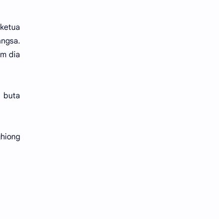
 ketua
angsa.
am dia
. buta
ghiong