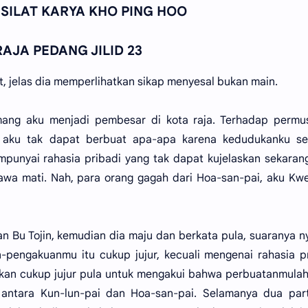
 SILAT KARYA KHO PING HOO
RAJA PEDANG JILID 23
t, jelas dia memperlihatkan sikap menyesal bukan main.
ang aku menjadi pembesar di kota raja. Terhadap permu
, aku tak dapat berbuat apa-apa karena kedudukanku se
empunyai rahasia pribadi yang tak dapat kujelaskan sekara
bawa mati. Nah, para orang gagah dari Hoa-san-pai, aku Kw
an Bu Tojin, kemudian dia maju dan berkata pula, suaranya n
n-pengakuanmu itu cukup jujur, kecuali mengenai rahasia p
akan cukup jujur pula untuk mengakui bahwa perbuatanmula
antara Kun-lun-pai dan Hoa-san-pai. Selamanya dua parta