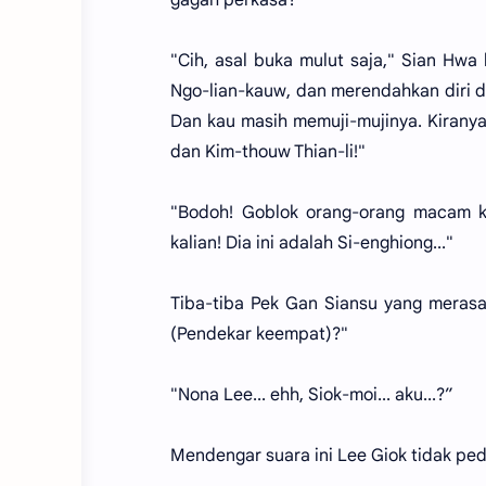
"Cih, asal buka mulut saja," Sian Hw
Ngo-lian-kauw, dan merendahkan diri d
Dan kau masih memuji-mujinya. Kirany
dan Kim-thouw Thian-li!"
"Bodoh! Goblok orang-orang macam ka
kalian! Dia ini adalah Si-enghiong..."
Tiba-tiba Pek Gan Siansu yang merasa
(Pendekar keempat)?"
"Nona Lee... ehh, Siok-moi... aku...?”
Mendengar suara ini Lee Giok tidak ped