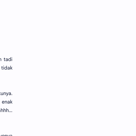
n tadi
tidak
unya.
u enak
 ahhh…
nyonya