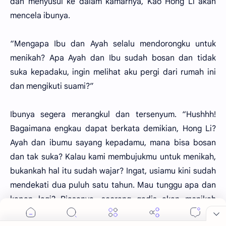
dan menyusul ke dalam kamarnya, Kao Hong Li akan
mencela ibunya.
“Mengapa Ibu dan Ayah selalu mendorongku untuk
menikah? Apa Ayah dan Ibu sudah bosan dan tidak
suka kepadaku, ingin melihat aku pergi dari rumah ini
dan mengikuti suami?”
Ibunya segera merangkul dan tersenyum. “Hushhh!
Bagaimana engkau dapat berkata demikian, Hong Li?
Ayah dan ibumu sayang kepadamu, mana bisa bosan
dan tak suka? Kalau kami membujukmu untuk menikah,
bukankah hal itu sudah wajar? Ingat, usiamu kini sudah
mendekati dua puluh satu tahun. Mau tunggu apa dan
kapan lagi? Biasanya, seorang gadis akan menikah
dalam usia antara enam belas sampai dua puluh tahun,