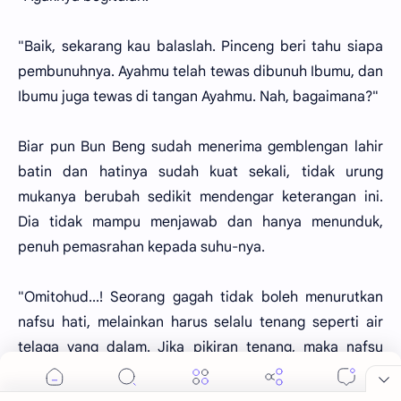
"Baik, sekarang kau balaslah. Pinceng beri tahu siapa
pembunuhnya. Ayahmu telah tewas dibunuh Ibumu, dan
Ibumu juga tewas di tangan Ayahmu. Nah, bagaimana?"
Biar pun Bun Beng sudah menerima gemblengan lahir
batin dan hatinya sudah kuat sekali, tidak urung
mukanya berubah sedikit mendengar keterangan ini.
Dia tidak mampu menjawab dan hanya menunduk,
penuh pemasrahan kepada suhu-nya.
"Omitohud...! Seorang gagah tidak boleh menurutkan
nafsu hati, melainkan harus selalu tenang seperti air
telaga yang dalam. Jika pikiran tenang, maka nafsu
tidak akan mudah mengganggu dan segala tindakan
kita dapat dilakukan dengan tepat, menurutkan hasil