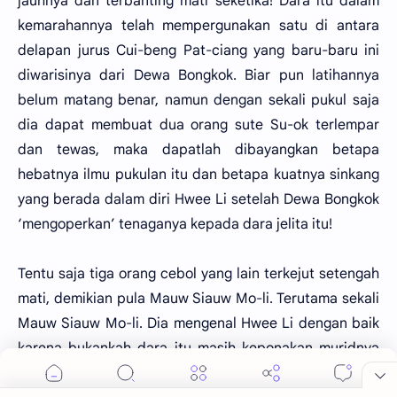
jauhnya dan terbanting mati seketika! Dara itu dalam
kemarahannya telah mempergunakan satu di antara
delapan jurus Cui-beng Pat-ciang yang baru-baru ini
diwarisinya dari Dewa Bongkok. Biar pun latihannya
belum matang benar, namun dengan sekali pukul saja
dia dapat membuat dua orang sute Su-ok terlempar
dan tewas, maka dapatlah dibayangkan betapa
hebatnya ilmu pukulan itu dan betapa kuatnya sinkang
yang berada dalam diri Hwee Li setelah Dewa Bongkok
‘mengoperkan’ tenaganya kepada dara jelita itu!
Tentu saja tiga orang cebol yang lain terkejut setengah
mati, demikian pula Mauw Siauw Mo-li. Terutama sekali
Mauw Siauw Mo-li. Dia mengenal Hwee Li dengan baik
karena bukankah dara itu masih keponakan muridnya
sendiri? Melihat dara itu membantu Pendekar Super