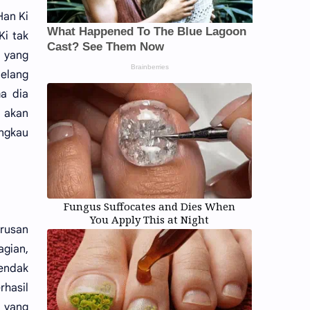
Han Ki
Ki tak
 yang
jelang
a dia
, akan
ngkau
Fungus Suffocates and Dies When
You Apply This at Night
urusan
gian,
hendak
hasil
n yang