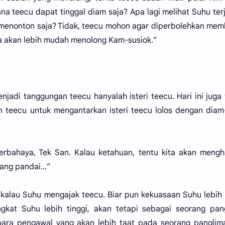
 teecu dapat tinggal diam saja? Apa lagi melihat Suhu ter
menonton saja? Tidak, teecu mohon agar diperbolehkan me
a akan lebih mudah menolong Kam-susiok.”
jadi tanggungan teecu hanyalah isteri teecu. Hari ini juga
 teecu untuk mengantarkan isteri teecu lolos dengan dia
”
berbahaya, Tek San. Kalau ketahuan, tentu kita akan meng
ang pandai...”
 kalau Suhu mengajak teecu. Biar pun kekuasaan Suhu lebih
at Suhu lebih tinggi, akan tetapi sebagai seorang pang
ra pengawal yang akan lebih taat pada seorang panglima