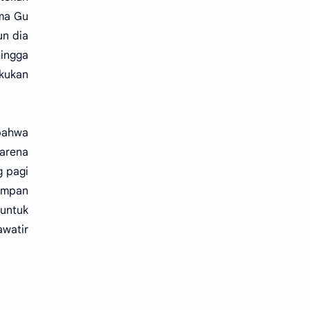
ama Gu
un dia
hingga
akukan
bahwa
karena
g pagi
impan
untuk
awatir