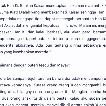
ntuk Han Ki. Bahkan Kaisar menetapkan hukuman mati untuk 
Suma Kiat! Dialah yang membakar hati Kaisar sehingga Han 
 kepadaku mengapa tidak dapat mencegah perbuatan Han Ki
r! Aku sudah mengambil keputusan, muridku. Malam ini, men
askan Han Ki dan kalau berhasil, aku akan pergi bersam
up seorang diri, perbuatanku ini tentu akan menggegerkan
enderita akibatnya. Ada pun tentang dirimu sebaiknya e
tan yang kusebabkan mereda.”
bagaimana dengan puteri teecu dan Maya?”
dia bersumpah tujuh turunan bahwa dia tidak mencampuri 
ercaya kepadanya. Kurasa orang-orang Yucen mengambil ba
ting atas hilangnya dua orang anak itu. Mungkin mereka 
dua orang anak itu di dalam pesta. Kalau aku sudah ber
ng akan mencari mereka, menyelidik di antara tokoh Yuce