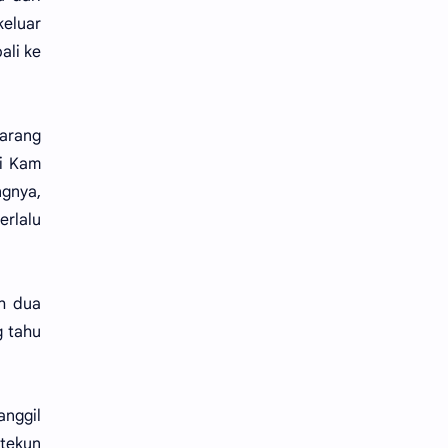
keluar
ali ke
larang
i Kam
ngnya,
erlalu
eh dua
g tahu
nggil
 tekun