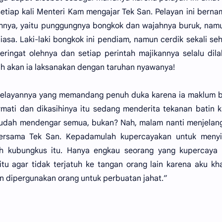
 setiap kali Menteri Kam mengajar Tek San. Pelayan ini bern
uhnya, yaitu punggungnya bongkok dan wajahnya buruk, nam
asa. Laki-laki bongkok ini pendiam, namun cerdik sekali se
teringat olehnya dan setiap perintah majikannya selalu dil
ah akan ia laksanakan dengan taruhan nyawanya!
pelayannya yang memandang penuh duka karena ia maklum 
ormati dan dikasihinya itu sedang menderita tekanan batin 
sudah mendengar semua, bukan? Nah, malam nanti menjelan
ersama Tek San. Kepadamulah kupercayakan untuk meny
ah kubungkus itu. Hanya engkau seorang yang kupercaya 
 agar tidak terjatuh ke tangan orang lain karena aku kh
an dipergunakan orang untuk perbuatan jahat.”