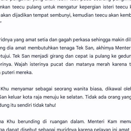
inkan teecu pulang untuk mengatur kepergian isteri teecu 
 akan dijadikan tempat sembunyi, kemudian teecu akan kemb
”
idnya yang amat setia dan gagah perkasa sehingga makin di
ang dia amat membutuhkan tenaga Tek San, akhimya Menter
jui. Tek San menjadi girang dan cepat ia pulang ke gedu
terinya. Wajah isterinya pucat dan matanya merah karena t
 puteri mereka.
a Khu menyamar sebagai seorang wanita biasa, dikawal ol
n keluar kota raja menuju ke selatan. Tidak ada orang yan
ung itu sendiri tidak tahu!
ma Khu berunding di ruangan dalam. Menteri Kam mema
uga dapat disebut sebagai muridnya karena pelayan ini amat