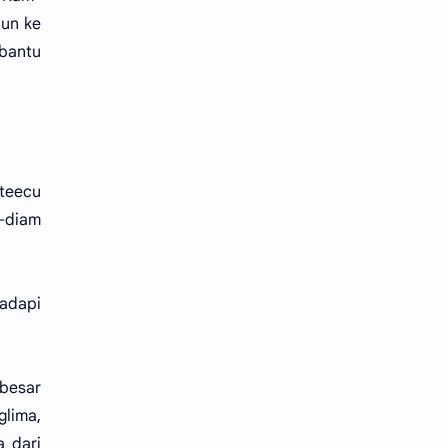
jun ke
mbantu
 teecu
m-diam
hadapi
 besar
lima,
 dari