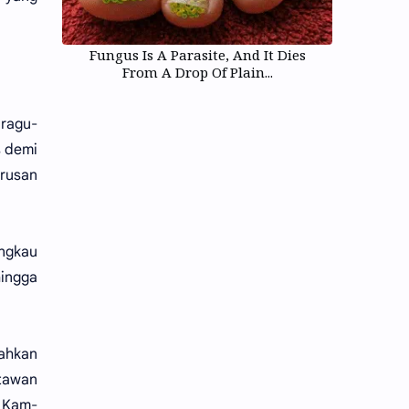
Fungus Is A Parasite, And It Dies
From A Drop Of Plain...
 ragu-
s demi
urusan
ngkau
hingga
ahkan
itawan
i Kam-