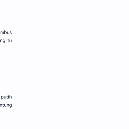
nembus
ng itu
 putih
ntung