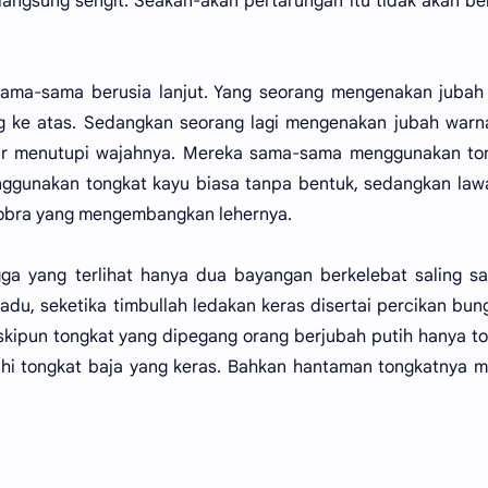
rlangsung sengit. Seakan-akan pertarungan itu tidak akan be
sama-sama berusia lanjut. Yang seorang mengenakan jubah
g ke atas. Sedangkan seorang lagi mengenakan jubah warn
ir menutupi wajahnya. Mereka sama-sama menggunakan ton
ggunakan tongkat kayu biasa tanpa bentuk, sedangkan law
kobra yang mengembangkan lehernya.
ngga yang terlihat hanya dua bayangan berkelebat saling s
adu, seketika timbullah ledakan keras disertai percikan bun
skipun tongkat yang dipegang orang berjubah putih hanya t
ihi tongkat baja yang keras. Bahkan hantaman tongkatnya