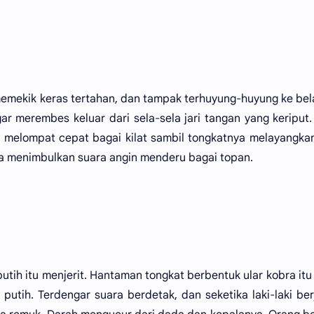
h memekik keras tertahan, dan tampak terhuyung-huyung ke be
r merembes keluar dari sela-sela jari tangan yang keriput
ap melompat cepat bagai kilat sambil tongkatnya melayangka
ga menimbulkan suara angin menderu bagai topan.
 putih itu menjerit. Hantaman tongkat berbentuk ular kobra itu
 putih. Terdengar suara berdetak, dan seketika laki-laki be