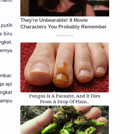
rhenti
 putih
a biru
gkat.
annya
ambar.
ga api
ongkat
Fungus Is A Parasite, And It Dies
 mampu
From A Drop Of Plain...