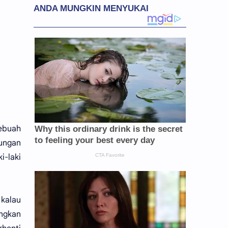
sebuah
rungan
i-laki
 kalau
ngkan