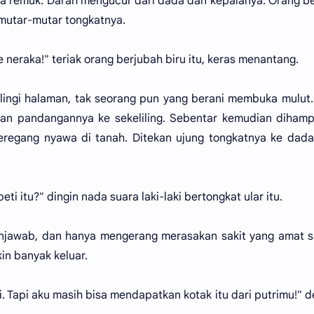
la remuk. Darah mengucur dari dada dan kepalanya. Orang b
emutar-mutar tongkatnya.
e neraka!" teriak orang berjubah biru itu, keras menantang.
lingi halaman, tak seorang pun yang berani membuka mulut.
rkan pandangannya ke sekeliling. Sebentar kemudian dihamp
 meregang nyawa di tanah. Ditekan ujung tongkatnya ke dad
i itu?" dingin nada suara laki-laki bertongkat ular itu.
menjawab, dan hanya mengerang merasakan sakit yang amat 
n banyak keluar.
i. Tapi aku masih bisa mendapatkan kotak itu dari putrimu!" 