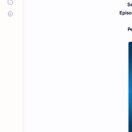
S
Episo
P