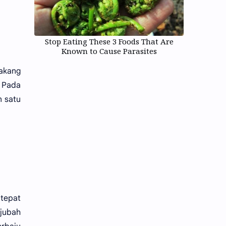
Stop Eating These 3 Foods That Are
Known to Cause Parasites
lakang
. Pada
n satu
 tepat
rjubah