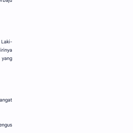
erbaju
 Laki-
irinya
a yang
sangat
dengus