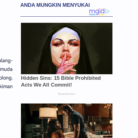
ulang-
 muda
olong.
ukiman