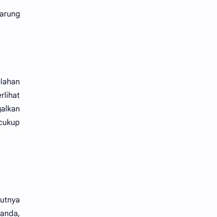
Warung
elahan
rlihat
galkan
 cukup
utnya
randa,