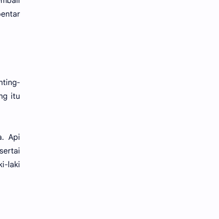
embali
bentar
nting-
ng itu
. Api
sertai
-laki