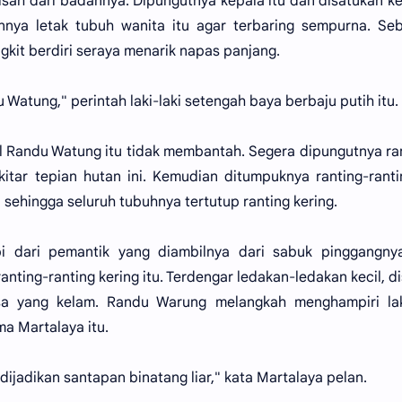
sah dari badannya. Dipungutnya kepala itu dan disatukan k
nnya letak tubuh wanita itu agar terbaring sempurna. Se
kit berdiri seraya menarik napas panjang.
Watung," perintah laki-laki setengah baya berbaju putih itu.
l Randu Watung itu tidak membantah. Segera dipungutnya ra
itar tepian hutan ini. Kemudian ditumpuknya ranting-ranti
sehingga seluruh tubuhnya tertutup ranting kering.
 dari pemantik yang diambilnya dari sabuk pinggangnya
ting-ranting kering itu. Terdengar ledakan-ledakan kecil, di
a yang kelam. Randu Warung melangkah menghampiri laki
a Martalaya itu.
dijadikan santapan binatang liar," kata Martalaya pelan.