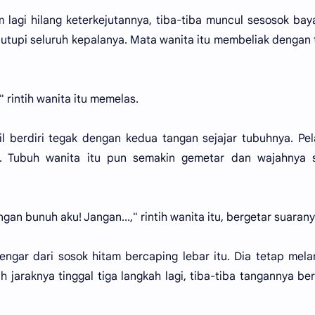
m lagi hilang keterkejutannya, tiba-tiba muncul sesosok ba
utupi seluruh kepalanya. Mata wanita itu membeliak dengan
," rintih wanita itu memelas.
 berdiri tegak dengan kedua tangan sejajar tubuhnya. Pe
t. Tubuh wanita itu pun semakin gemetar dan wajahnya 
ngan bunuh aku! Jangan...," rintih wanita itu, bergetar suarany
engar dari sosok hitam bercaping lebar itu. Dia tetap mel
jaraknya tinggal tiga langkah lagi, tiba-tiba tangannya be