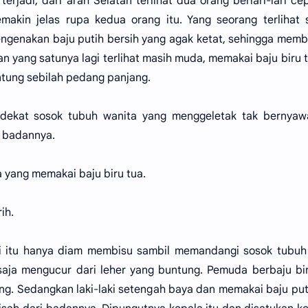
erjadi, dari arah Selatan terlihat dua orang berlari-lari ce
makin jelas rupa kedua orang itu. Yang seorang terlihat
mengenakan baju putih bersih yang agak ketat, sehingga mem
 yang satunya lagi terlihat masih muda, memakai baju biru t
tung sebilah pedang panjang.
di dekat sosok tubuh wanita yang menggeletak tak bernyaw
i badannya.
 yang memakai baju biru tua.
ih.
ki itu hanya diam membisu sambil memandangi sosok tubuh
 saja mengucur dari leher yang buntung. Pemuda berbaju bi
g. Sedangkan laki-laki setengah baya dan memakai baju puti