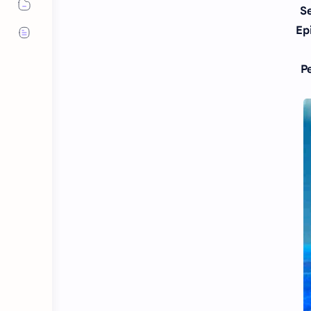
S
Ep
P