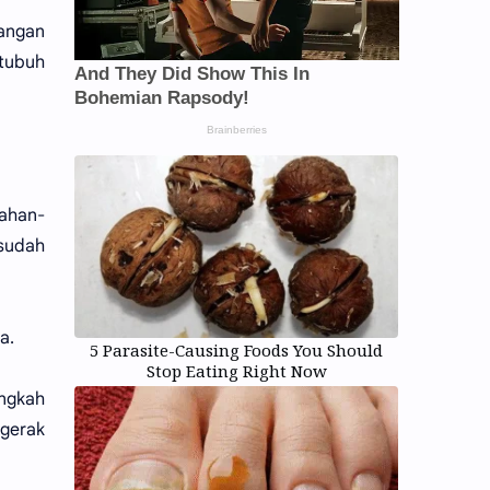
yangan
 tubuh
lahan-
sudah
a.
5 Parasite-Causing Foods You Should
Stop Eating Right Now
angkah
rgerak