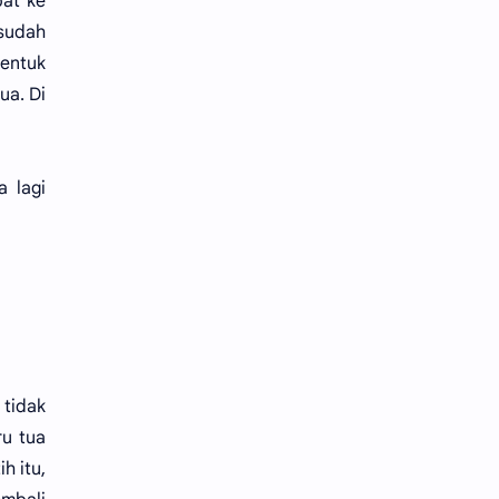
pat ke
 sudah
bentuk
ua. Di
a lagi
 tidak
ru tua
h itu,