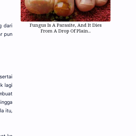
Fungus Is A Parasite, And It Dies
g dari
From A Drop Of Plain...
ar pun
sertai
k lagi
mbuat
ingga
a itu,