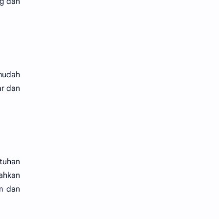
ng dan
 mudah
ar dan
tuhan
ahkan
im dan