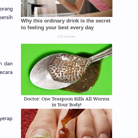
 orang
bersih
uh dan
secara
Doctor: One Teaspoon Kills All Worms
in Your Body!
yerap