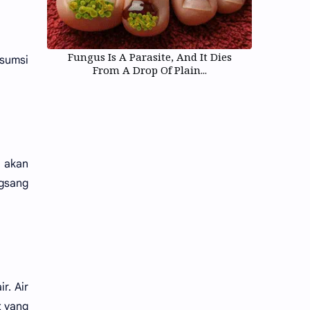
Fungus Is A Parasite, And It Dies
nsumsi
From A Drop Of Plain...
h akan
gsang
r. Air
t yang