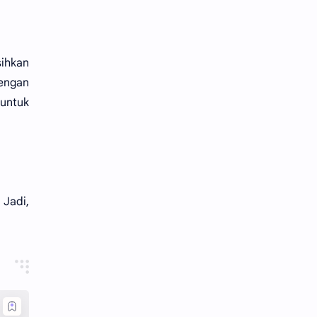
sihkan
dengan
untuk
 Jadi,