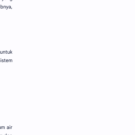
abnya,
 untuk
istem
um air