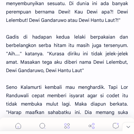
menyembunyikan sesuatu. Di dunia ini ada banyak
perempuan bernama Dewi! Kau Dewi apa?! Dewi
Lelembut! Dewi Gandaruwo atau Dewi Hantu Laut?!"
Gadis di hadapan kedua lelaki berpakaian dan
berbelangkon serba hitam itu masih juga tersenyum.
"Aih...." katanya. "Kurasa diriku ini tidak jelek-jelek
amat. Masakan tega aku diberi nama Dewi Lelembut,
Dewi Gandaruwo, Dewi Hantu Laut"
Seno Kalamurti kembali mau menghardik. Tapi Lor
Randuwali cepat memberi isyarat agar si codet itu
tidak membuka mulut lagi. Maka diapun berkata.
"Harap maafkan sahabatku ini. Dia memang suka
berangasan tapi sebenarnya hatinya baik. Hanya saja
apa yang dikatakannya tadi betul adanya. Nama Dewi