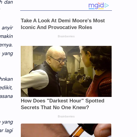
ah dan
anyir
emakin
ernya.
a yang
ahnkan
dikit,
uasana
a yang
r lagi