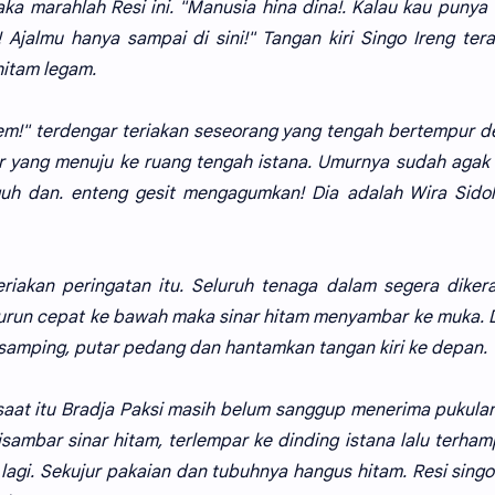
ka marahlah Resi ini. "Manusia hina dina!. Kalau kau punya
Ajalmu hanya sampai di sini!" Tangan kiri Singo Ireng ter
hitam legam.
item!" terdengar teriakan seseorang yang tengah bertempur 
r yang menuju ke ruang tengah istana. Umurnya sudah agak 
h dan. enteng gesit mengagumkan! Dia adalah Wira Sidol
eriakan peringatan itu. Seluruh tenaga dalam segera diker
 turun cepat ke bawah maka sinar hitam menyambar ke muka. 
 samping, putar pedang dan hantamkan tangan kiri ke depan.
saat itu Bradja Paksi masih belum sanggup menerima pukula
ambar sinar hitam, terlempar ke dinding istana lalu terham
 lagi. Sekujur pakaian dan tubuhnya hangus hitam. Resi singo