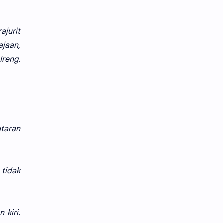
ajurit
jaan,
Ireng.
utaran
 tidak
 kiri.