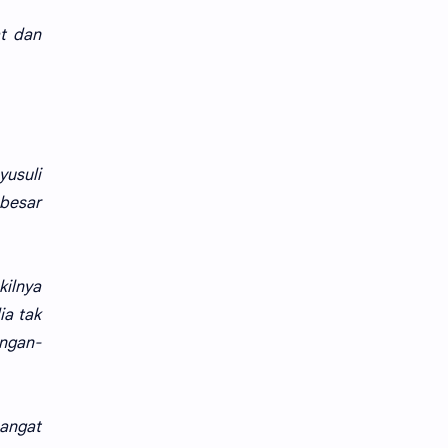
t dan
yusuli
 besar
kilnya
ia tak
angan-
sangat