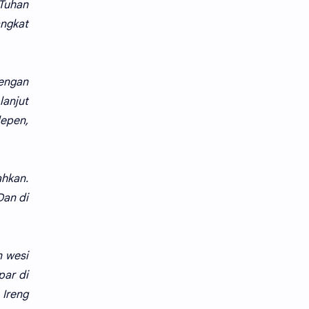
 Tuhan
angkat
dengan
lanjut
epen,
ahkan.
Dan di
n wesi
par di
 Ireng