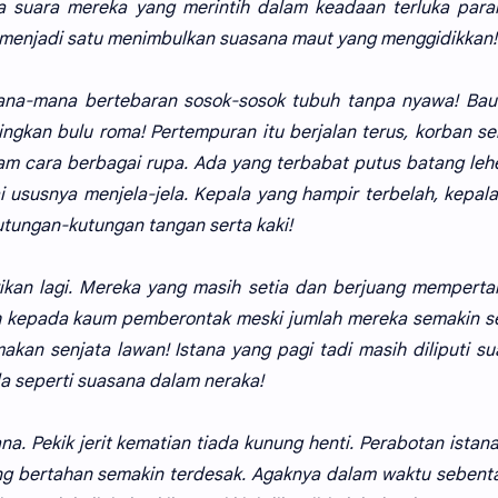
era suara mereka yang merintih dalam keadaan terluka par
menjadi satu menimbulkan suasana maut yang menggidikkan!
na-mana bertebaran sosok-sosok tubuh tanpa nyawa! Bau 
gkan bulu roma! Pertempuran itu berjalan terus, korban s
am cara berbagai rupa. Ada yang terbabat putus batang leh
 ususnya menjela-jela. Kepala yang hampir terbelah, kepal
tungan-kutungan tangan serta kaki!
ikan lagi. Mereka yang masih setia dan berjuang mempert
h kepada kaum pemberontak meski jumlah mereka semakin se
kan senjata lawan! Istana yang pagi tadi masih diliputi s
a seperti suasana dalam neraka!
. Pekik jerit kematian tiada kunung henti. Perabotan istan
g bertahan semakin terdesak. Agaknya dalam waktu sebenta