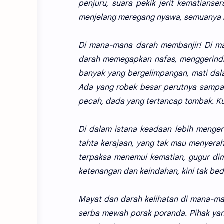
penjuru, suara pekik jerit kematians
menjelang meregang nyawa, semuanya 
Di mana-mana darah membanjir! Di ma
darah memegapkan nafas, menggerindin
banyak yang bergelimpangan, mati dal
Ada yang robek besar perutnya sampai
pecah, dada yang tertancap tombak. Ku
Di dalam istana keadaan lebih menger
tahta kerajaan, yang tak mau menyera
terpaksa menemui kematian, gugur dima
ketenangan dan keindahan, kini tak bed
Mayat dan darah kelihatan di mana-mana
serba mewah porak poranda. Pihak yan