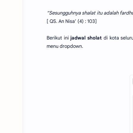
“Sesungguhnya shalat itu adalah fardh
[ QS. An Nisa’ (4) : 103]
Berikut ini
jadwal sholat
di kota selur
menu dropdown.