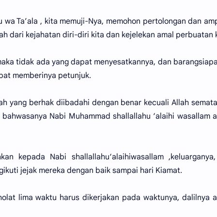
hu wa Ta’ala , kita memuji-Nya, memohon pertolongan dan a
h dari kejahatan diri-diri kita dan kejelekan amal perbuatan k
 maka tidak ada yang dapat menyesatkannya, dan barangsiap
apat memberinya petunjuk.
ah yang berhak diibadahi dengan benar kecuali Allah semata
i bahwasanya Nabi Muhammad shallallahu ‘alaihi wasallam 
n kepada Nabi shallallahu‘alaihiwasallam ,keluarganya,
kuti jejak mereka dengan baik sampai hari Kiamat.
at lima waktu harus dikerjakan pada waktunya, dalilnya 