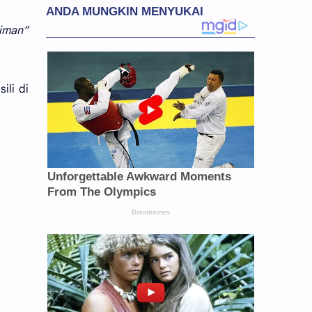
riman”
ili di